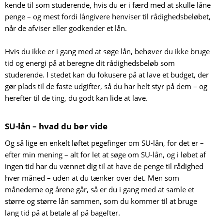
kende til som studerende, hvis du er i færd med at skulle låne
penge – og mest fordi långivere henviser til rådighedsbeløbet,
når de afviser eller godkender et lån.
Hvis du ikke er i gang med at søge lån, behøver du ikke bruge
tid og energi på at beregne dit rådighedsbeløb som
studerende. I stedet kan du fokusere på at lave et budget, der
gør plads til de faste udgifter, så du har helt styr på dem – og
herefter til de ting, du godt kan lide at lave.
SU-lån – hvad du bør vide
Og så lige en enkelt løftet pegefinger om SU-lån, for det er –
efter min mening – alt for let at søge om SU-lån, og i løbet af
ingen tid har du vænnet dig til at have de penge til rådighed
hver måned – uden at du tænker over det. Men som
månederne og årene går, så er du i gang med at samle et
større og større lån sammen, som du kommer til at bruge
lang tid på at betale af på bagefter.