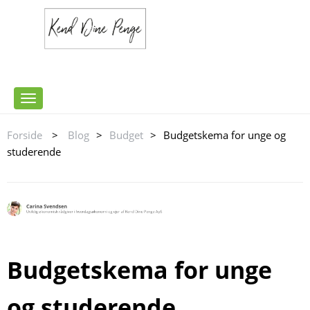
Toggle
navigation
Forside
>
Blog
>
Budget
>
Budgetskema for unge og
studerende
Budgetskema for unge
og studerende