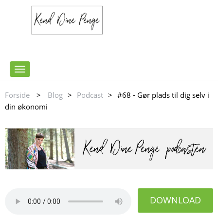
Toggle
navigation
Forside
>
Blog
>
Podcast
>
#68 - Gør plads til dig selv i
din økonomi
DOWNLOAD