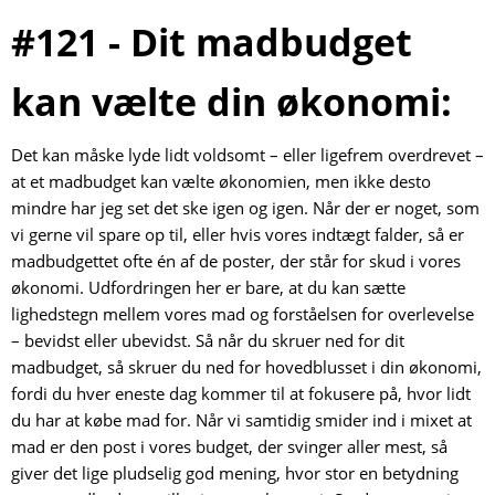
#121 - Dit madbudget
kan vælte din økonomi:
Det kan måske lyde lidt voldsomt – eller ligefrem overdrevet –
at et madbudget kan vælte økonomien, men ikke desto
mindre har jeg set det ske igen og igen. Når der er noget, som
vi gerne vil spare op til, eller hvis vores indtægt falder, så er
madbudgettet ofte én af de poster, der står for skud i vores
økonomi. Udfordringen her er bare, at du kan sætte
lighedstegn mellem vores mad og forståelsen for overlevelse
– bevidst eller ubevidst. Så når du skruer ned for dit
madbudget, så skruer du ned for hovedblusset i din økonomi,
fordi du hver eneste dag kommer til at fokusere på, hvor lidt
du har at købe mad for. Når vi samtidig smider ind i mixet at
mad er den post i vores budget, der svinger aller mest, så
giver det lige pludselig god mening, hvor stor en betydning