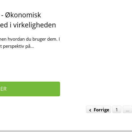
 - Økonomisk
ed i virkeligheden
men hvordan du bruger dem. I
 perspektiv på...
HER
Forrige
1
...