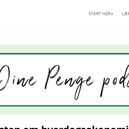
START HER
LÆ