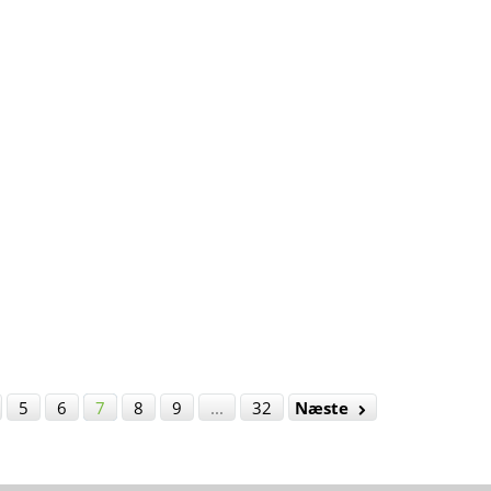
5
6
7
8
9
...
32
Næste