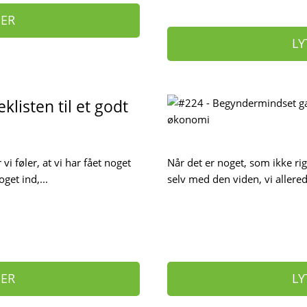
HER
LY
eklisten til et godt
i føler, at vi har fået noget
Når det er noget, som ikke rig
get ind,...
selv med den viden, vi allere
HER
LY