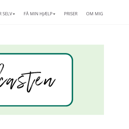
R SELV
FÅ MIN HJÆLP
PRISER
OM MIG