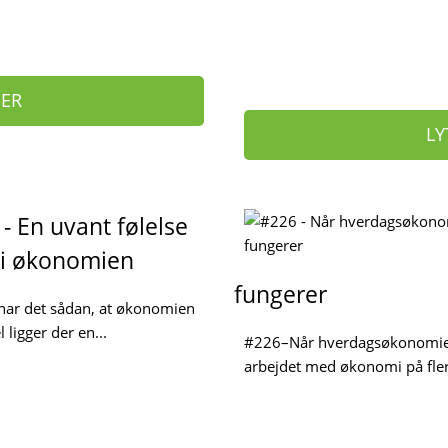
HER
LY
- En uvant følelse
 i økonomien
fungerer
 har det sådan, at økonomien
ligger der en...
#226–Når hverdagsøkonomien 
arbejdet med økonomi på fler