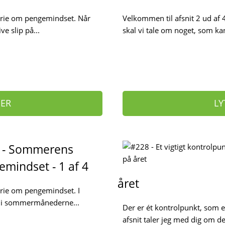
serie om pengemindset. Når
Velkommen til afsnit 2 ud af 
e slip på...
skal vi tale om noget, som kan 
HER
LY
 - Sommerens
mindset - 1 af 4
året
erie om pengemindset. I
er i sommermånederne...
Der er ét kontrolpunkt, som e
afsnit taler jeg med dig om de