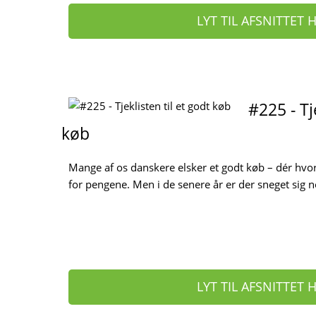
LYT TIL AFSNITTET 
#225 - Tj
køb
Mange af os danskere elsker et godt køb – dér hvor v
for pengene. Men i de senere år er der sneget sig no
LYT TIL AFSNITTET 