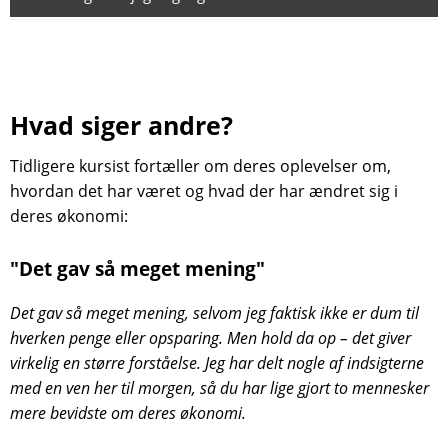
gennemgår din økonomi og finder de bedste
enkle videoer gør det let at komme igennem.
kan spare op, selv hvis du føler, at du ikke har
løsninger for dig.
Mange kan sætte deres opsparing op og komme i
meget at gøre godt med.
Du har adgang til kurset for evigt! Det betyder, at
gang i løbet af en weekend – og når først det kører,
du altid kan gå tilbage og gense materialet, hvis du
kræver det kun få minutter om måneden at holde
har brug for en opfriskning senere.
styr på.
Hvad siger andre?
Tidligere kursist fortæller om deres oplevelser om,
hvordan det har været og hvad der har ændret sig i
deres økonomi:
"Det gav så meget mening"
Det gav så meget mening, selvom jeg faktisk ikke er dum til
hverken penge eller opsparing. Men hold da op – det giver
virkelig en større forståelse. Jeg har delt nogle af indsigterne
med en ven her til morgen, så du har lige gjort to mennesker
mere bevidste om deres økonomi.