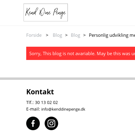
Forside
>
Blog
>
Blog
>
Personlig udvikling 
Sorry, This blog is not avariable. May be this was 
Kontakt
Tlf.: 30 13 02 02
E-mail:
info@kenddinepenge.dk