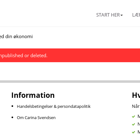
START HER
LÆ
med din økonomi
unpublished or deleted.
Information
Hv
Når
Handelsbetingelser & persondatapolitik
Mi
Om Carina Svendsen
Ny
Mi