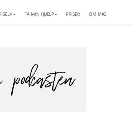
R SELV
FÅ MIN HJÆLP
PRISER
OM MIG