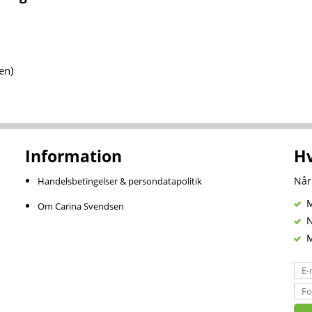
en)
Information
Hv
Når
Handelsbetingelser & persondatapolitik
Mi
Om Carina Svendsen
Ny
Mi