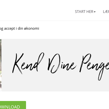
START HER
LÆ
og accept i din økonomi
OWNLOAD