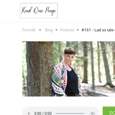
Forside
>
Blog
>
Podcast
>
#161 - Lad os tal
D