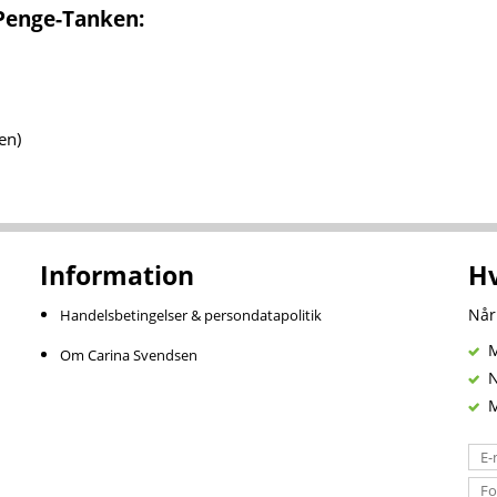
 Penge-Tanken:
en)
Information
Hv
Når
Handelsbetingelser & persondatapolitik
Mi
Om Carina Svendsen
Ny
Mi