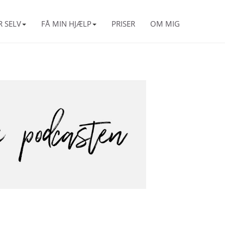
R SELV
FÅ MIN HJÆLP
PRISER
OM MIG