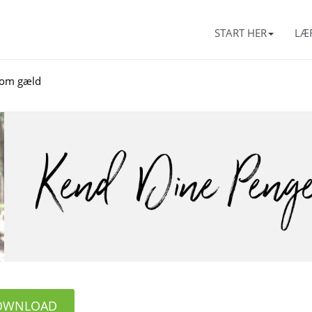
START HER
LÆ
e om gæld
OWNLOAD