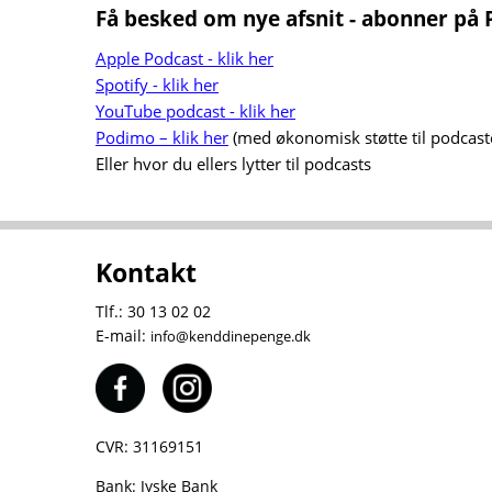
Få besked om nye afsnit - abonner på
Apple Podcast - klik her
Spotify - klik her
YouTube podcast - klik her
Podimo – klik her
(med økonomisk støtte til podcast
Eller hvor du ellers lytter til podcasts
Kontakt
Tlf.: 30 13 02 02
E-mail:
info@kenddinepenge.dk
CVR: 31169151
Bank: Jyske Bank