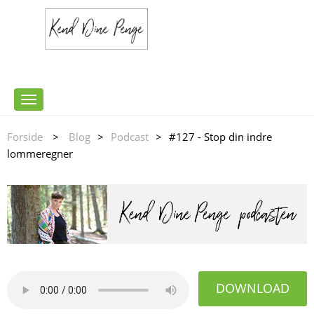
Toggle
navigation
Forside
>
Blog
>
Podcast
>
#127 - Stop din indre
lommeregner
DOWNLOAD